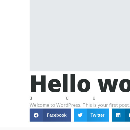
Hello wo
June 9, 2023
8:40 am
One Comment
Welcome to WordPress. This is your first post. E
Facebook
Twitter